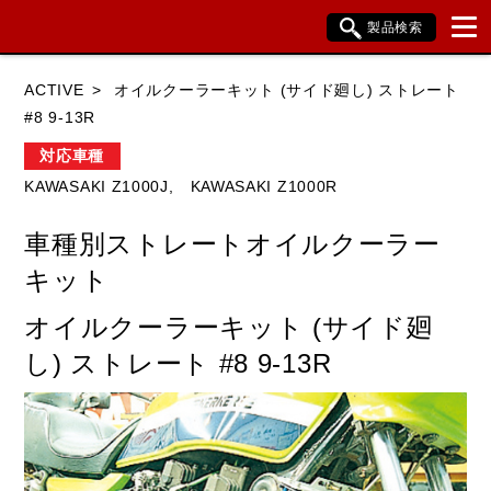
製品検索
ブランド内検索
ACTIVE
オイルクーラーキット (サイド廻し) ストレート
車種検索
アイテム検索
品番検索
#8 9-13R
対応車種
KAWASAKI Z1000J,
KAWASAKI Z1000R
HONDA
YAMAHA
SUZUKI
車種別ストレートオイルクーラー
KAWASAKI
BMW
DUCATI
キット
HARLEY DAVIDSON
KTM
TRIUMPH
オイルクーラーキット (サイド廻
し) ストレート #8 9-13R
閉じる