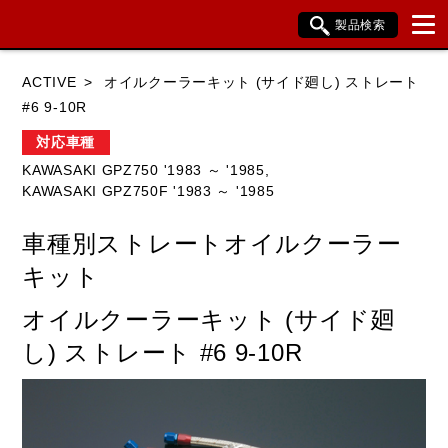
製品検索
ブランド内検索
ACTIVE
オイルクーラーキット (サイド廻し) ストレート
車種検索
アイテム検索
品番検索
#6 9-10R
対応車種
KAWASAKI GPZ750 '1983 ～ '1985,
HONDA
YAMAHA
SUZUKI
KAWASAKI GPZ750F '1983 ～ '1985
KAWASAKI
BMW
DUCATI
車種別ストレートオイルクーラー
HARLEY DAVIDSON
KTM
TRIUMPH
キット
オイルクーラーキット (サイド廻
し) ストレート #6 9-10R
閉じる