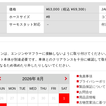
価格
¥63,000（税込 ¥69,300）
J
ホースサイズ
#8
コ
サーモスタット対応
－
付
インは、エンジンやマフラーに接触しないように取り付けてください
ット本体が別途必要です。車体とのクリアランスを十分に確認して取
になるため弛めたり外したりしないでください。
免責事項
2026年 8月
プライバシーポリ
製品保証について
SUN
MON
TUE
WED
THU
FRI
SAT
お問合せ
用品店情報
26
27
28
29
30
31
1
古物営業法に基づ