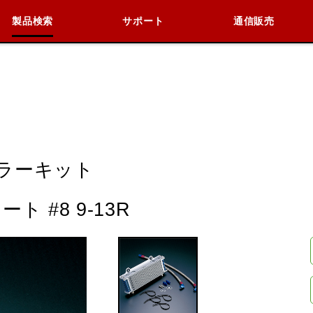
製品検索
サポート
通信販売
検索
車種検索
アイテム検索
品番
R
KAWASAKI
BMW
DUCATI
HARLEY 
ラーキット
 #8 9-13R
閉じる