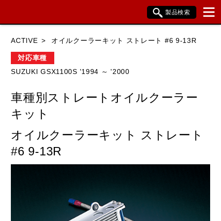
製品検索
ブランド内検索
ACTIVE
オイルクーラーキット ストレート #6 9-13R
車種検索
アイテム検索
品番検索
対応車種
SUZUKI GSX1100S '1994 ～ '2000
HONDA
YAMAHA
SUZUKI
車種別ストレートオイルクーラー
KAWASAKI
BMW
DUCATI
キット
HARLEY DAVIDSON
KTM
TRIUMPH
オイルクーラーキット ストレート
#6 9-13R
閉じる