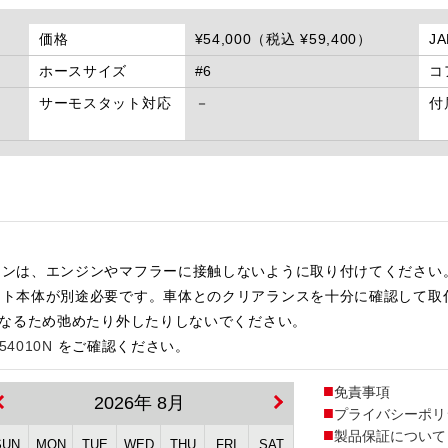
価格
¥54,000（税込 ¥59,400）
J
ホースサイズ
#6
コ
サーモスタット対応
－
付
インは、エンジンやマフラーに接触しないように取り付けてください
ット本体が別途必要です。車体とのクリアランスを十分に確認して取
になるため弛めたり外したりしないでください。
54010N
をご確認ください。
免責事項
2026年 8月
プライバシーポリ
製品保証について
SUN
MON
TUE
WED
THU
FRI
SAT