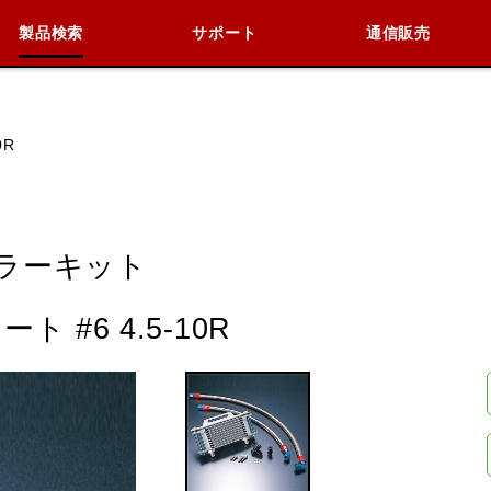
製品検索
サポート
通信販売
検索
車種検索
アイテム検索
品番
0R
KAWASAKI
BMW
DUCATI
HARLEY 
ラーキット
#6 4.5-10R
閉じる