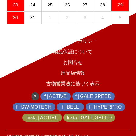
23
24
25
26
27
28
29
30
31
1
2
3
4
5
免責事項
プライバシーポリシー
製品保証について
お問合せ
用品店情報
古物営業法に基づく表示
X
f | ACTIVE
f | GALE SPEED
f | SW-MOTECH
f | BELL
f | HYPERPRO
Insta | ACTIVE
Insta | GALE SPEED