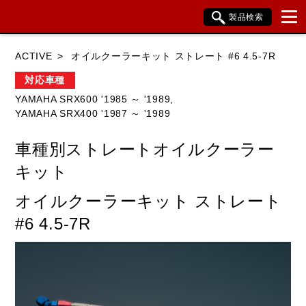
製品検索
ブランド内検索
ACTIVE
オイルクーラーキット ストレート #6 4.5-7R
車種検索
アイテム検索
品番検索
対応車種
YAMAHA SRX600 '1985 ～ '1989,
YAMAHA SRX400 '1987 ～ '1989
HONDA
YAMAHA
SUZUKI
車種別ストレートオイルクーラー
KAWASAKI
BMW
DUCATI
キット
HARLEY DAVIDSON
KTM
TRIUMPH
オイルクーラーキット ストレート
#6 4.5-7R
閉じる