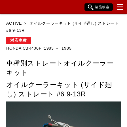
製品検索
ブランド内検索
ACTIVE
オイルクーラーキット (サイド廻し) ストレート
車種検索
アイテム検索
品番検索
#6 9-13R
対応車種
HONDA CBR400F '1983 ～ '1985
HONDA
YAMAHA
SUZUKI
車種別ストレートオイルクーラー
KAWASAKI
BMW
DUCATI
キット
HARLEY DAVIDSON
KTM
TRIUMPH
オイルクーラーキット (サイド廻
し) ストレート #6 9-13R
閉じる