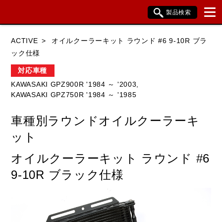
製品検索
ブランド内検索
ACTIVE
オイルクーラーキット ラウンド #6 9-10R ブラ
車種検索
アイテム検索
品番検索
ック仕様
対応車種
KAWASAKI GPZ900R '1984 ～ '2003,
HONDA
YAMAHA
SUZUKI
KAWASAKI GPZ750R '1984 ～ '1985
KAWASAKI
BMW
DUCATI
車種別ラウンドオイルクーラーキ
HARLEY DAVIDSON
KTM
TRIUMPH
ット
オイルクーラーキット ラウンド #6
9-10R ブラック仕様
閉じる