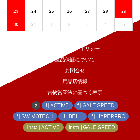
23
24
25
26
27
28
29
30
31
1
2
3
4
5
免責事項
プライバシーポリシー
製品保証について
お問合せ
用品店情報
古物営業法に基づく表示
X
f | ACTIVE
f | GALE SPEED
f | SW-MOTECH
f | BELL
f | HYPERPRO
Insta | ACTIVE
Insta | GALE SPEED