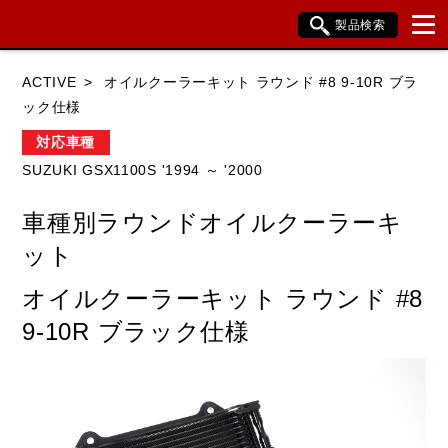
製品検索
ブランド内検索
ACTIVE
オイルクーラーキット ラウンド #8 9-10R ブラ
車種検索
アイテム検索
品番検索
ック仕様
対応車種
SUZUKI GSX1100S '1994 ～ '2000
HONDA
YAMAHA
SUZUKI
車種別ラウンドオイルクーラーキ
KAWASAKI
BMW
DUCATI
ット
HARLEY DAVIDSON
KTM
TRIUMPH
オイルクーラーキット ラウンド #8
9-10R ブラック仕様
閉じる