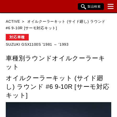
製品検索
ブランド内検索
ACTIVE
オイルクーラーキット (サイド廻し) ラウンド
車種検索
アイテム検索
品番検索
#6 9-10R [サーモ対応キット]
対応車種
SUZUKI GSX1100S '1981 ～ '1993
HONDA
YAMAHA
SUZUKI
車種別ラウンドオイルクーラーキ
KAWASAKI
BMW
DUCATI
ット
HARLEY DAVIDSON
KTM
TRIUMPH
オイルクーラーキット (サイド廻
し) ラウンド #6 9-10R [サーモ対応
キット]
閉じる