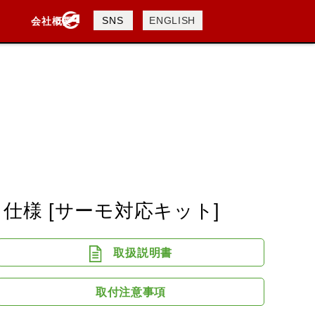
製品検索
SNS
ENGLISH
会社概要
会社概要
採用情報
検索
DAVIDSON
KTM
TRIUMPH
ク仕様 [サーモ対応キット]
取扱説明書
取付注意事項