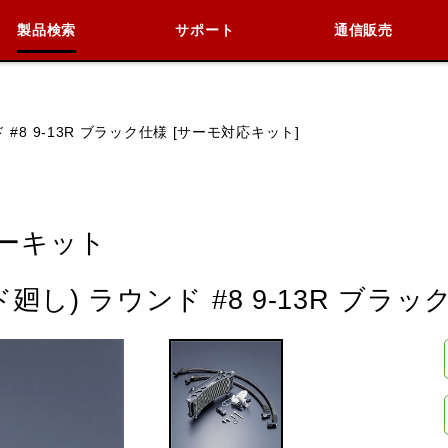
製品検索
サポート
通信販売
検索
車種検索
アイテム検索
品番
#8 9-13R ブラック仕様 [サーモ対応キット]
KAWASAKI
BMW
DUCATI
HARLEY 
ーキット
し) ラウンド #8 9-13R ブラッ
閉じる