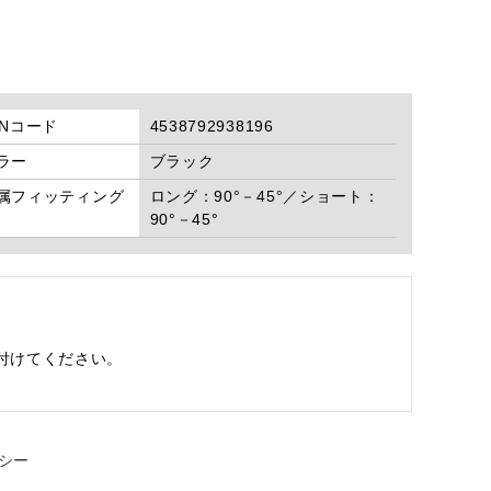
ANコード
4538792938196
ラー
ブラック
属フィッティング
ロング：90°－45°／ショート：
90°－45°
。
付けてください。
シー