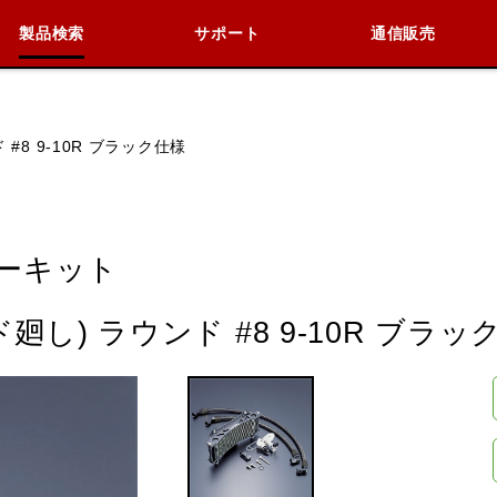
製品検索
サポート
通信販売
検索
車種検索
アイテム検索
品番
#8 9-10R ブラック仕様
KAWASAKI
BMW
DUCATI
HARLEY 
ーキット
し) ラウンド #8 9-10R ブラッ
閉じる