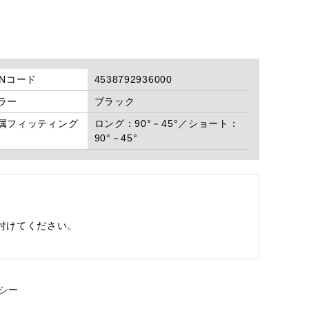
ANコード
4538792936000
ラー
ブラック
属フィッティング
ロング：90°－45°／ショート：
90°－45°
。
付けてください。
シー