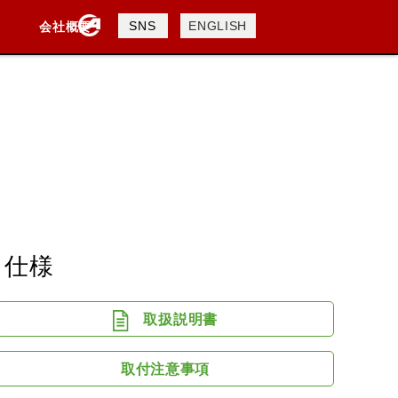
製品検索
SNS
ENGLISH
会社概要
会社概要
採用情報
検索
DAVIDSON
KTM
TRIUMPH
ク仕様
取扱説明書
取付注意事項