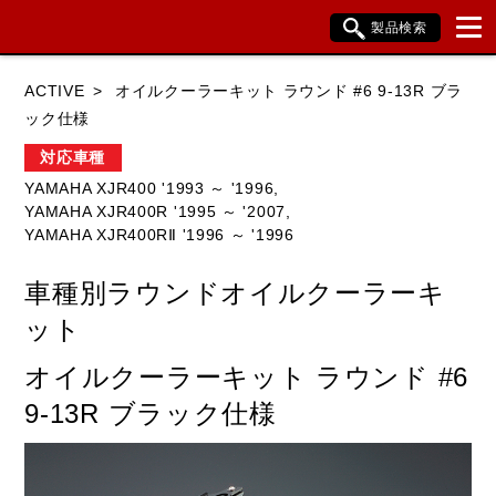
製品検索
ブランド内検索
ACTIVE
オイルクーラーキット ラウンド #6 9-13R ブラ
車種検索
アイテム検索
品番検索
ック仕様
対応車種
YAMAHA XJR400 '1993 ～ '1996,
HONDA
YAMAHA
SUZUKI
YAMAHA XJR400R '1995 ～ '2007,
YAMAHA XJR400RⅡ '1996 ～ '1996
KAWASAKI
BMW
DUCATI
車種別ラウンドオイルクーラーキ
HARLEY DAVIDSON
KTM
TRIUMPH
ット
オイルクーラーキット ラウンド #6
閉じる
9-13R ブラック仕様