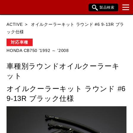
製品検索
ブランド内検索
ACTIVE
オイルクーラーキット ラウンド #6 9-13R ブラ
車種検索
アイテム検索
品番検索
ック仕様
対応車種
HONDA CB750 '1992 ～ '2008
HONDA
YAMAHA
SUZUKI
車種別ラウンドオイルクーラーキ
KAWASAKI
BMW
DUCATI
ット
HARLEY DAVIDSON
KTM
TRIUMPH
オイルクーラーキット ラウンド #6
9-13R ブラック仕様
閉じる