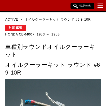
製品検索
ブランド内検索
ACTIVE
オイルクーラーキット ラウンド #6 9-10R
車種検索
アイテム検索
品番検索
対応車種
HONDA CBR400F '1983 ～ '1985
HONDA
YAMAHA
SUZUKI
車種別ラウンドオイルクーラーキ
KAWASAKI
BMW
DUCATI
ット
HARLEY DAVIDSON
KTM
TRIUMPH
オイルクーラーキット ラウンド #6
9-10R
閉じる