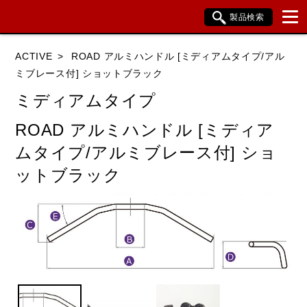
製品検索
ブランド内検索
ACTIVE
ROAD アルミハンドル [ミディアムタイプ/アル
車種検索
アイテム検索
品番検索
ミブレース付] ショットブラック
ミディアムタイプ
HONDA
YAMAHA
SUZUKI
ROAD アルミハンドル [ミディア
ムタイプ/アルミブレース付] ショ
KAWASAKI
BMW
DUCATI
ットブラック
HARLEY DAVIDSON
KTM
TRIUMPH
閉じる