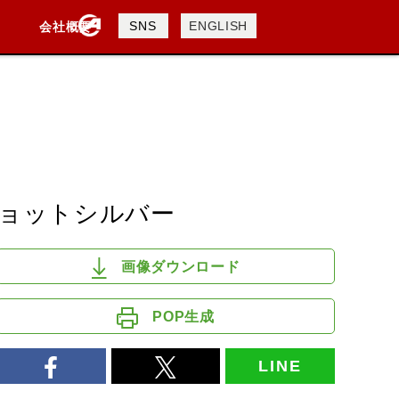
製品検索
SNS
ENGLISH
会社概要
会社概要
採用情報
検索
DAVIDSON
KTM
TRIUMPH
ショットシルバー
画像ダウンロード
POP生成
LINE