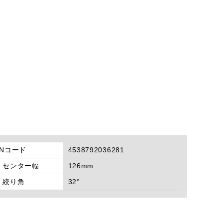
ANコード
4538792036281
：センター幅
126mm
：絞り角
32°