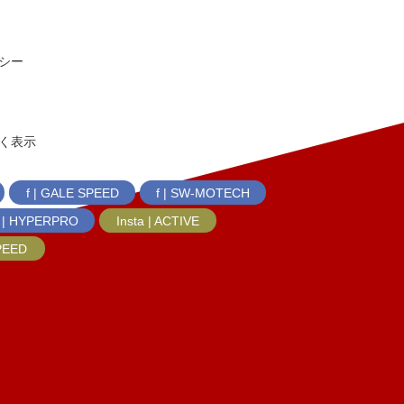
シー
く表示
f | GALE SPEED
f | SW-MOTECH
f | HYPERPRO
Insta | ACTIVE
SPEED