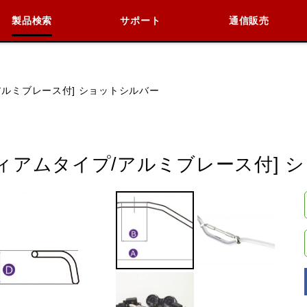
製品検索
サポート
通信販売
検索
車種検索
アイテム検索
品番
/アルミブレース付] ショットシルバー
KAWASAKI
BMW
DUCATI
HARLEY 
ディアムタイプ/アルミブレース付] 
閉じる