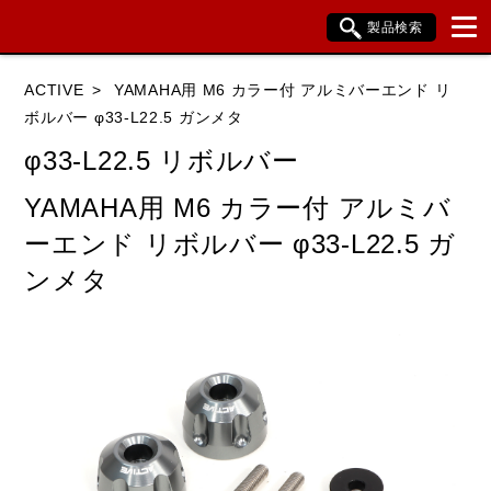
製品検索
ブランド内検索
ACTIVE
YAMAHA用 M6 カラー付 アルミバーエンド リ
車種検索
アイテム検索
品番検索
ボルバー φ33-L22.5 ガンメタ
φ33-L22.5 リボルバー
HONDA
YAMAHA
SUZUKI
YAMAHA用 M6 カラー付 アルミバ
ーエンド リボルバー φ33-L22.5 ガ
KAWASAKI
BMW
DUCATI
ンメタ
HARLEY DAVIDSON
KTM
TRIUMPH
閉じる