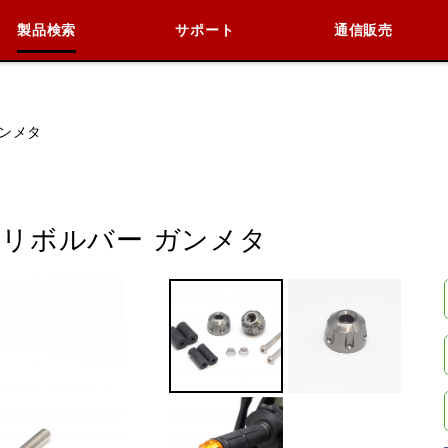
製品検索
サポート
通信販売
検索
車種検索
アイテム検索
品番
ガンメタ
KAWASAKI
BMW
DUCATI
HARLEY 
.5 リボルバー ガンメタ
閉じる