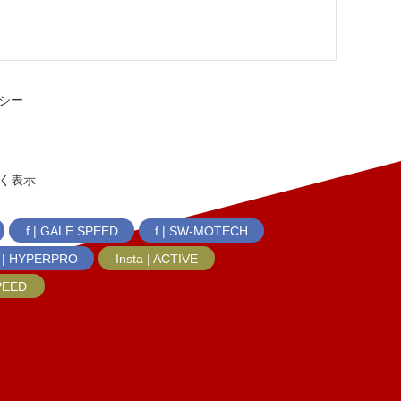
シー
く表示
f | GALE SPEED
f | SW-MOTECH
f | HYPERPRO
Insta | ACTIVE
SPEED