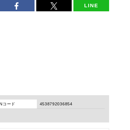
LINE
ANコード
4538792036854