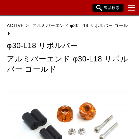
製品検索
ブランド内検索
ACTIVE
アルミバーエンド φ30-L18 リボルバー ゴール
車種検索
アイテム検索
品番検索
ド
φ30-L18 リボルバー
HONDA
YAMAHA
SUZUKI
アルミバーエンド φ30-L18 リボル
バー ゴールド
KAWASAKI
BMW
DUCATI
HARLEY DAVIDSON
KTM
TRIUMPH
閉じる