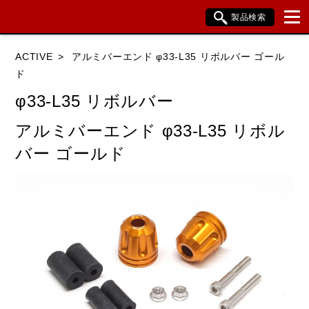
製品検索
ブランド内検索
ACTIVE
アルミバーエンド φ33-L35 リボルバー ゴール
車種検索
アイテム検索
品番検索
ド
φ33-L35 リボルバー
HONDA
YAMAHA
SUZUKI
アルミバーエンド φ33-L35 リボル
バー ゴールド
KAWASAKI
BMW
DUCATI
HARLEY DAVIDSON
KTM
TRIUMPH
閉じる