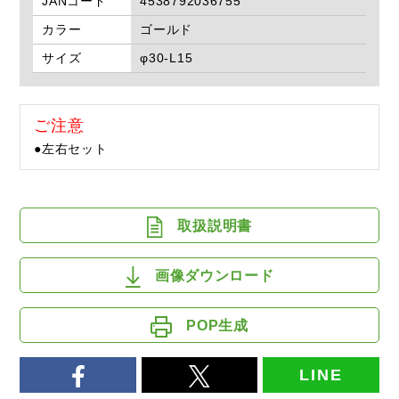
JANコード
4538792036755
カラー
ゴールド
サイズ
φ30-L15
ご注意
●左右セット
取扱説明書
画像ダウンロード
POP生成
LINE