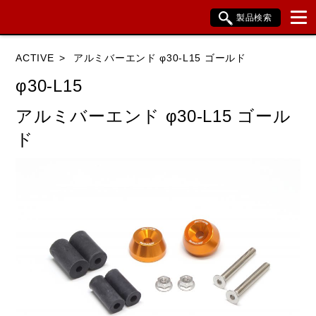
製品検索
ブランド内検索
ACTIVE
アルミバーエンド φ30-L15 ゴールド
車種検索
アイテム検索
品番検索
φ30-L15
アルミバーエンド φ30-L15 ゴール
HONDA
YAMAHA
SUZUKI
ド
KAWASAKI
BMW
DUCATI
HARLEY DAVIDSON
KTM
TRIUMPH
閉じる