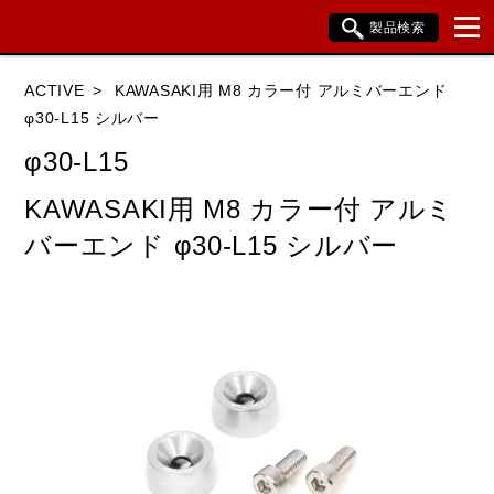
製品検索
ブランド内検索
ACTIVE
KAWASAKI用 M8 カラー付 アルミバーエンド
車種検索
アイテム検索
品番検索
φ30-L15 シルバー
φ30-L15
HONDA
YAMAHA
SUZUKI
KAWASAKI用 M8 カラー付 アルミ
バーエンド φ30-L15 シルバー
KAWASAKI
BMW
DUCATI
HARLEY DAVIDSON
KTM
TRIUMPH
閉じる