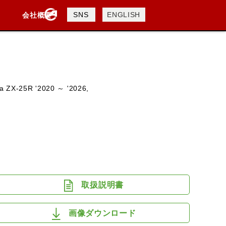
製品検索
SNS
ENGLISH
会社概要
会社概要
採用情報
検索
a ZX-25R '2020 ～ '2026,
DAVIDSON
KTM
TRIUMPH
取扱説明書
画像ダウンロード