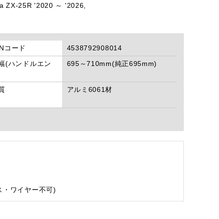
a ZX-25R '2020 ～ '2026,
ANコード
4538792908014
:幅(ハンドルエン
695～710mm(純正695mm)
)
質
アルミ6061材
ス・ワイヤー不可)