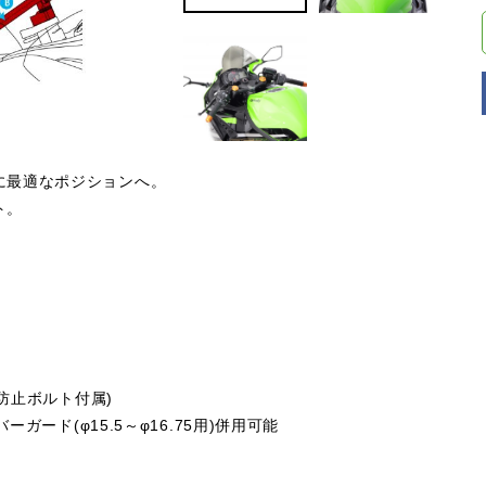
に最適なポジションへ。
ト。
け防止ボルト付属)
ガード(φ15.5～φ16.75用)併用可能