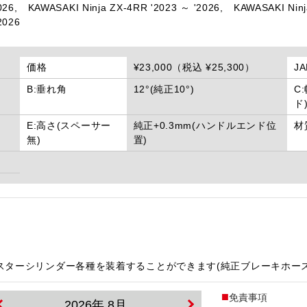
026,
KAWASAKI Ninja ZX-4RR '2023 ～ '2026,
KAWASAKI Ninj
2026
価格
¥23,000（税込 ¥25,300）
J
B:垂れ角
12°(純正10°)
C
ド
E:高さ(スペーサー
純正+0.3mm(ハンドルエンド位
材
無)
置)
ルマスターシリンダー各種を装着することができます(純正ブレーキホー
免責事項
2026年 8月