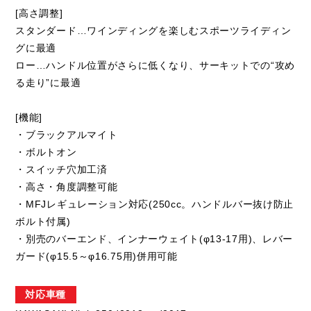
[高さ調整]
スタンダード…ワインディングを楽しむスポーツライディン
グに最適
ロー…ハンドル位置がさらに低くなり、サーキットでの“攻め
る走り”に最適
[機能]
・ブラックアルマイト
・ボルトオン
・スイッチ穴加工済
・高さ・角度調整可能
・MFJレギュレーション対応(250cc。ハンドルバー抜け防止
ボルト付属)
・別売のバーエンド、インナーウェイト(φ13-17用)、レバー
ガード(φ15.5～φ16.75用)併用可能
対応車種