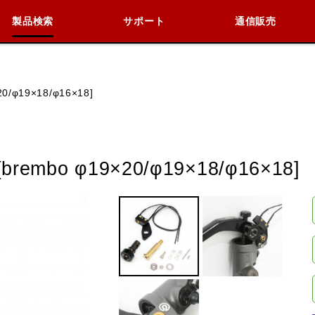
製品検索
サポート
通信販売
検索
車種検索
アイテム検索
品番
φ19×18/φ16×18]
KAWASAKI
BMW
DUCATI
HARLEY 
bo φ19×20/φ19×18/φ16×18]
閉じる