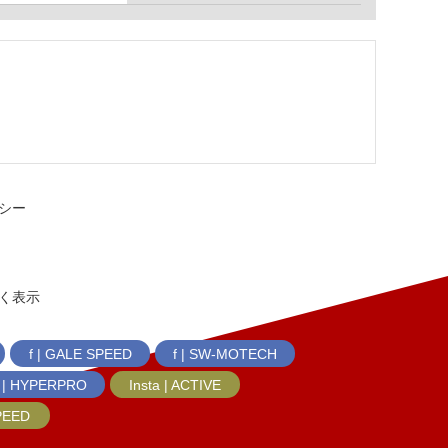
シー
く表示
f | GALE SPEED
f | SW-MOTECH
f | HYPERPRO
Insta | ACTIVE
SPEED