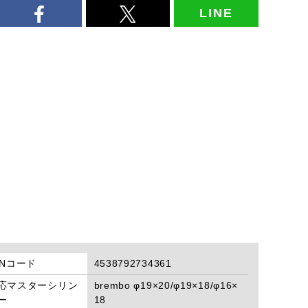
LINE
ANコード
4538792734361
応マスターシリン
brembo φ19×20/φ19×18/φ16×
ー
18