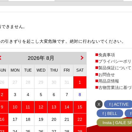
時装着できません。
キの引きずりを起こし大変危険です。絶対に行わないでください。
免責事項
2026年 8月
プライバシーポリ
製品保証について
SUN
MON
TUE
WED
THU
FRI
SAT
お問合せ
用品店情報
26
27
28
29
30
31
1
古物営業法に基づ
2
3
4
5
6
7
8
X
f | ACTIVE
9
10
11
12
13
14
15
f | BELL
16
17
18
19
20
21
22
Insta | GALE 
23
24
25
26
27
28
29