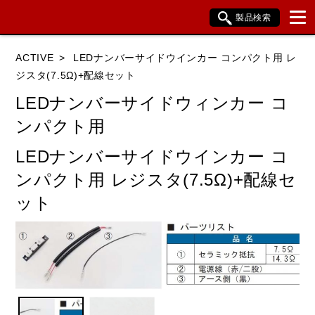
製品検索
ブランド内検索
ACTIVE
LEDナンバーサイドウインカー コンパクト用 レ
車種検索
アイテム検索
品番検索
ジスタ(7.5Ω)+配線セット
LEDナンバーサイドウィンカー コ
ンパクト用
HONDA
YAMAHA
SUZUKI
LEDナンバーサイドウインカー コ
KAWASAKI
BMW
DUCATI
ンパクト用 レジスタ(7.5Ω)+配線セ
HARLEY DAVIDSON
KTM
TRIUMPH
ット
閉じる