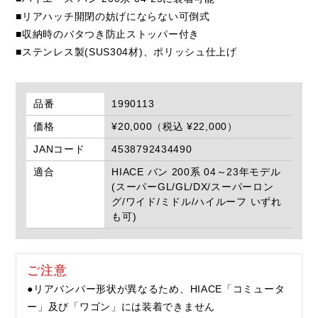
■リアハッチ開閉の妨げにならない可倒式
■収納時のバタつき防止ストッパー付き
■ステンレス製(SUS304材)、ポリッシュ仕上げ
品番
1990113
価格
¥20,000（税込 ¥22,000）
JANコード
4538792434490
適合
HIACE バン 200系 04～23年モデル
(スーパーGL/GL/DX/スーパーロン
グ/ワイド/ミドル/ハイルーフ いずれ
も可)
ご注意
●リアバンパー形状が異なるため、HIACE「コミュータ
ー」及び「ワゴン」には装着できません