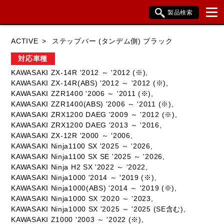
製品検索
ブランド内検索
ACTIVE
ステップバー (タンデム側) ブラック
車種検索
アイテム検索
品番検索
対応車種
KAWASAKI ZX-14R '2012 ～ '2012 (※),
KAWASAKI ZX-14R(ABS) '2012 ～ '2012 (※),
HONDA
YAMAHA
SUZUKI
KAWASAKI ZZR1400 '2006 ～ '2011 (※),
KAWASAKI ZZR1400(ABS) '2006 ～ '2011 (※),
KAWASAKI
BMW
DUCATI
KAWASAKI ZRX1200 DAEG '2009 ～ '2012 (※),
KAWASAKI ZRX1200 DAEG '2013 ～ '2016,
HARLEY DAVIDSON
KTM
TRIUMPH
KAWASAKI ZX-12R '2000 ～ '2006,
KAWASAKI Ninja1100 SX '2025 ～ '2026,
KAWASAKI Ninja1100 SX SE '2025 ～ '2026,
KAWASAKI Ninja H2 SX '2022 ～ '2022,
KAWASAKI Ninja1000 '2014 ～ '2019 (※),
閉じる
KAWASAKI Ninja1000(ABS) '2014 ～ '2019 (※),
KAWASAKI Ninja1000 SX '2020 ～ '2023,
KAWASAKI Ninja1000 SX '2025 ～ '2025 (SE含む),
KAWASAKI Z1000 '2003 ～ '2022 (※),