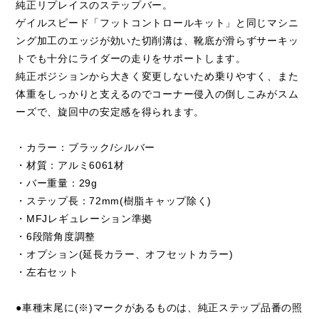
純正リプレイスのステップバー。
ゲイルスピード「フットコントロールキット」と同じマシニ
ング加工のエッジが効いた切削溝は、靴底が滑らずサーキッ
トでも十分にライダーの走りをサポートします。
純正ポジションから大きく変更しないため乗りやすく、また
体重をしっかりと支えるのでコーナー侵入の倒しこみがスム
ーズで、旋回中の安定感を得られます。
・カラー：ブラック/シルバー
・材質：アルミ6061材
・バー重量：29g
・ステップ長：72mm(樹脂キャップ除く)
・MFJレギュレーション準拠
・6段階角度調整
・オプション(延長カラー、オフセットカラー)
・左右セット
●車種末尾に(※)マークがあるものは、純正ステップ品番の照