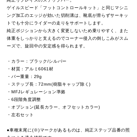
純正リプレイスのステップバー。
ゲイルスピード「フットコントロールキット」と同じマシニ
ング加工のエッジが効いた切削溝は、靴底が滑らずサーキッ
トでも十分にライダーの走りをサポートします。
純正ポジションから大きく変更しないため乗りやすく、また
体重をしっかりと支えるのでコーナー侵入の倒しこみがスム
ーズで、旋回中の安定感を得られます。
・カラー：ブラック/シルバー
・材質：アルミ6061材
・バー重量：29g
・ステップ長：72mm(樹脂キャップ除く)
・MFJレギュレーション準拠
・6段階角度調整
・オプション(延長カラー、オフセットカラー)
・左右セット
●車種末尾に(※)マークがあるものは、純正ステップ品番の照