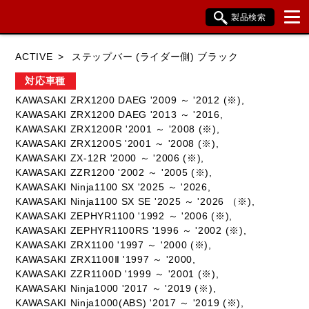
製品検索
ブランド内検索
ACTIVE
ステップバー (ライダー側) ブラック
車種検索
アイテム検索
品番検索
対応車種
KAWASAKI ZRX1200 DAEG '2009 ～ '2012 (※),
KAWASAKI ZRX1200 DAEG '2013 ～ '2016,
HONDA
YAMAHA
SUZUKI
KAWASAKI ZRX1200R '2001 ～ '2008 (※),
KAWASAKI ZRX1200S '2001 ～ '2008 (※),
KAWASAKI
BMW
DUCATI
KAWASAKI ZX-12R '2000 ～ '2006 (※),
KAWASAKI ZZR1200 '2002 ～ '2005 (※),
HARLEY DAVIDSON
KTM
TRIUMPH
KAWASAKI Ninja1100 SX '2025 ～ '2026,
KAWASAKI Ninja1100 SX SE '2025 ～ '2026 （※),
KAWASAKI ZEPHYR1100 '1992 ～ '2006 (※),
KAWASAKI ZEPHYR1100RS '1996 ～ '2002 (※),
KAWASAKI ZRX1100 '1997 ～ '2000 (※),
閉じる
KAWASAKI ZRX1100Ⅱ '1997 ～ '2000,
KAWASAKI ZZR1100D '1999 ～ '2001 (※),
KAWASAKI Ninja1000 '2017 ～ '2019 (※),
KAWASAKI Ninja1000(ABS) '2017 ～ '2019 (※),