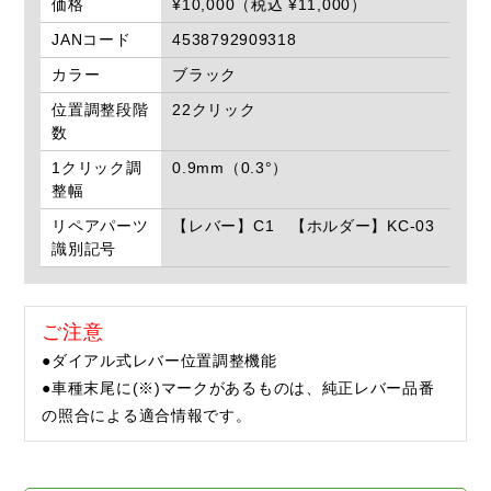
価格
¥10,000（税込 ¥11,000）
JANコード
4538792909318
カラー
ブラック
位置調整段階
22クリック
数
1クリック調
0.9mm（0.3°）
整幅
リペアパーツ
【レバー】C1 【ホルダー】KC-03
識別記号
ご注意
●ダイアル式レバー位置調整機能
●車種末尾に(※)マークがあるものは、純正レバー品番
の照合による適合情報です。