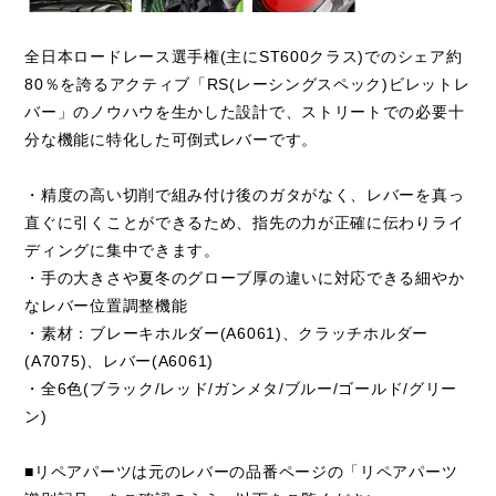
全日本ロードレース選手権(主にST600クラス)でのシェア約
80％を誇るアクティブ「RS(レーシングスペック)ビレットレ
バー」のノウハウを生かした設計で、ストリートでの必要十
分な機能に特化した可倒式レバーです。
・精度の高い切削で組み付け後のガタがなく、レバーを真っ
直ぐに引くことができるため、指先の力が正確に伝わりライ
ディングに集中できます。
・手の大きさや夏冬のグローブ厚の違いに対応できる細やか
なレバー位置調整機能
・素材：ブレーキホルダー(A6061)、クラッチホルダー
(A7075)、レバー(A6061)
・全6色(ブラック/レッド/ガンメタ/ブルー/ゴールド/グリー
ン)
■リペアパーツは元のレバーの品番ページの「リペアパーツ