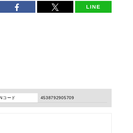
LINE
ANコード
4538792905709