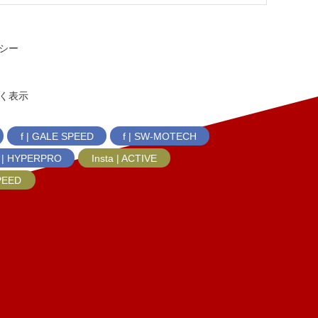
シー
く表示
f | GALE SPEED
f | SW-MOTECH
f | HYPERPRO
Insta | ACTIVE
SPEED