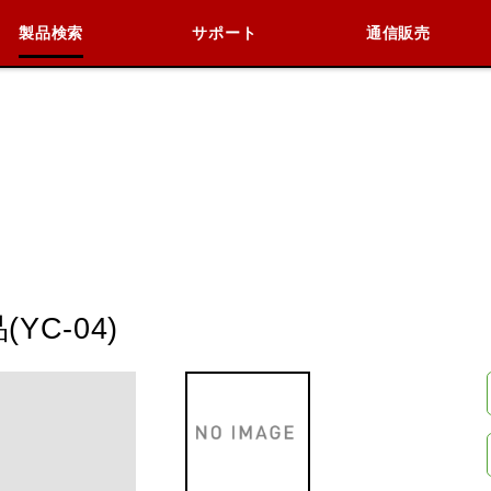
製品検索
サポート
通信販売
検索
車種検索
アイテム検索
品番
KAWASAKI
BMW
DUCATI
HARLEY 
YC-04)
閉じる