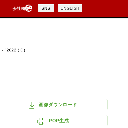
製品検索
SNS
ENGLISH
会社概要
会社概要
採用情報
検索
～ '2022 (※),
DAVIDSON
KTM
TRIUMPH
画像ダウンロード
POP生成