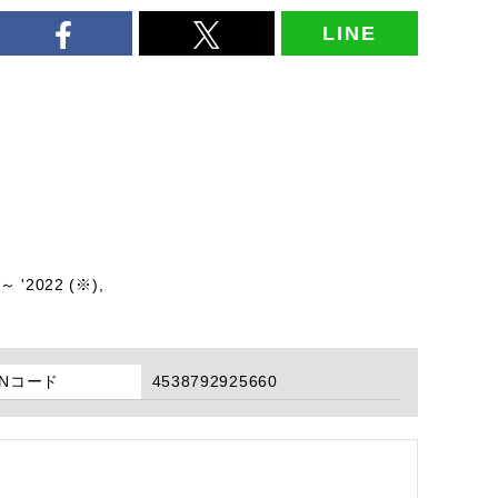
LINE
～ '2022 (※),
ANコード
4538792925660