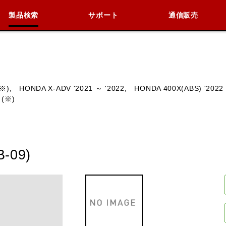
製品検索
サポート
通信販売
検索
車種検索
アイテム検索
品番
※),
HONDA X-ADV '2021 ～ '2022,
HONDA 400X(ABS) '2022 
 (※)
KAWASAKI
BMW
DUCATI
HARLEY 
09)
閉じる