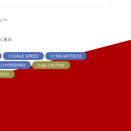
シー
く表示
f | GALE SPEED
f | SW-MOTECH
f | HYPERPRO
Insta | ACTIVE
SPEED