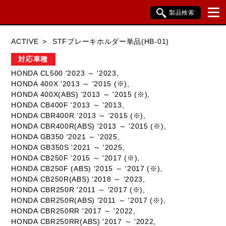
製品検索
ブランド内検索
ACTIVE
STFブレーキホルダー単品(HB-01)
車種検索
アイテム検索
品番検索
対応車種
HONDA CL500 '2023 ～ '2023,
HONDA 400X '2013 ～ '2015 (※),
HONDA
YAMAHA
SUZUKI
HONDA 400X(ABS) '2013 ～ '2015 (※),
HONDA CB400F '2013 ～ '2013,
KAWASAKI
BMW
DUCATI
HONDA CBR400R '2013 ～ '2015 (※),
HONDA CBR400R(ABS) '2013 ～ '2015 (※),
HARLEY DAVIDSON
KTM
TRIUMPH
HONDA GB350 '2021 ～ '2025,
HONDA GB350S '2021 ～ '2025,
HONDA CB250F '2015 ～ '2017 (※),
HONDA CB250F (ABS) '2015 ～ '2017 (※),
HONDA CB250R(ABS) '2018 ～ '2023,
閉じる
HONDA CBR250R '2011 ～ '2017 (※),
HONDA CBR250R(ABS) '2011 ～ '2017 (※),
HONDA CBR250RR '2017 ～ '2022,
HONDA CBR250RR(ABS) '2017 ～ '2022,