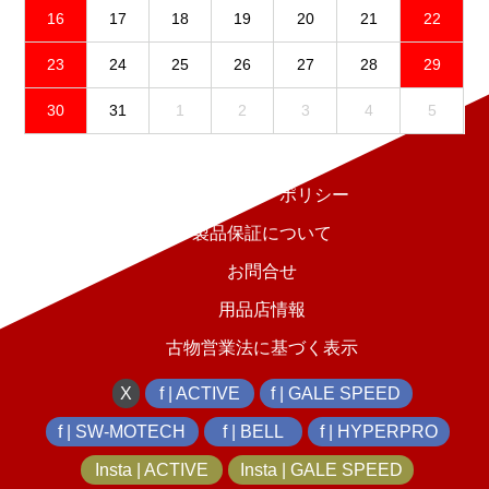
16
17
18
19
20
21
22
23
24
25
26
27
28
29
30
31
1
2
3
4
5
免責事項
プライバシーポリシー
製品保証について
お問合せ
用品店情報
古物営業法に基づく表示
X
f | ACTIVE
f | GALE SPEED
f | SW-MOTECH
f | BELL
f | HYPERPRO
Insta | ACTIVE
Insta | GALE SPEED