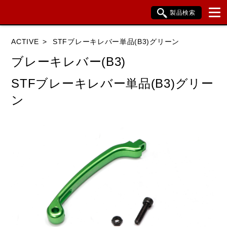
製品検索
ブランド内検索
ACTIVE
STFブレーキレバー単品(B3)グリーン
車種検索
アイテム検索
品番検索
ブレーキレバー(B3)
STFブレーキレバー単品(B3)グリー
HONDA
YAMAHA
SUZUKI
ン
KAWASAKI
BMW
DUCATI
HARLEY DAVIDSON
KTM
TRIUMPH
閉じる