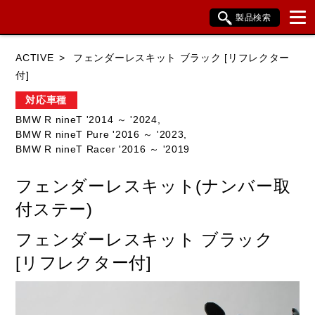
製品検索
ブランド内検索
ACTIVE
フェンダーレスキット ブラック [リフレクター
車種検索
アイテム検索
品番検索
付]
対応車種
BMW R nineT '2014 ～ '2024,
HONDA
YAMAHA
SUZUKI
BMW R nineT Pure '2016 ～ '2023,
BMW R nineT Racer '2016 ～ '2019
KAWASAKI
BMW
DUCATI
フェンダーレスキット(ナンバー取
HARLEY DAVIDSON
KTM
TRIUMPH
付ステー)
フェンダーレスキット ブラック
閉じる
[リフレクター付]