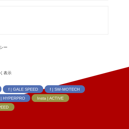
シー
く表示
f | GALE SPEED
f | SW-MOTECH
f | HYPERPRO
Insta | ACTIVE
SPEED