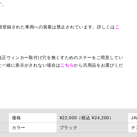
す。
に新登録された車両への装着は禁止されています。詳しくは
こ
純正ウィンカー取付け穴を無くすためのステーをご用意してい
と一緒に表示がされない場合は
こちら
から汎用品をお選びくだ
価格
¥22,000（税込 ¥24,200）
J
カラー
ブラック
ナ