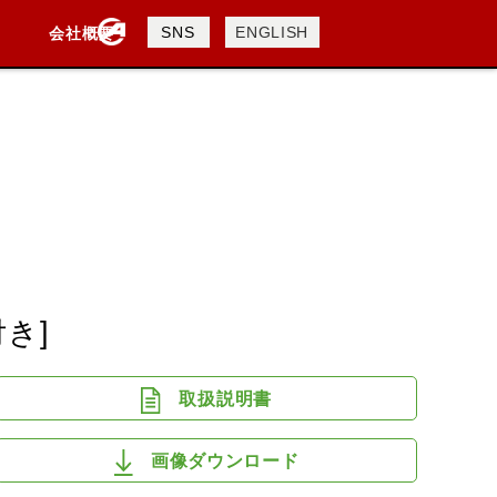
製品検索
SNS
ENGLISH
会社概要
会社概要
採用情報
検索
DAVIDSON
KTM
TRIUMPH
き]
取扱説明書
画像ダウンロード