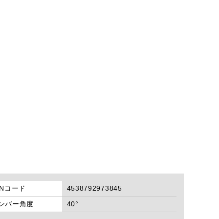
ANコード
4538792973845
ンバー角度
40°