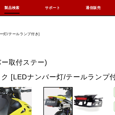
製品検索
サポート
通信販売
検索
車種検索
アイテム検索
品番
バー灯/テールランプ付き]
KAWASAKI
BMW
DUCATI
HARLEY 
ー取付ステー)
 [LEDナンバー灯/テールランプ付
閉じる