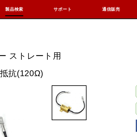
製品検索
サポート
通信販売
検索
車種検索
アイテム検索
品番
ー ストレート用
KAWASAKI
BMW
DUCATI
HARLEY 
抗(120Ω)
閉じる