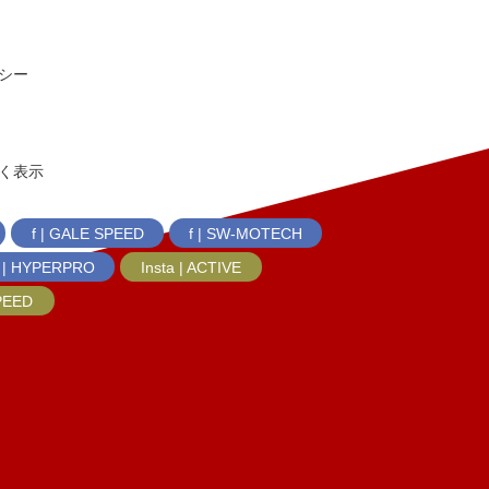
シー
く表示
f | GALE SPEED
f | SW-MOTECH
f | HYPERPRO
Insta | ACTIVE
SPEED