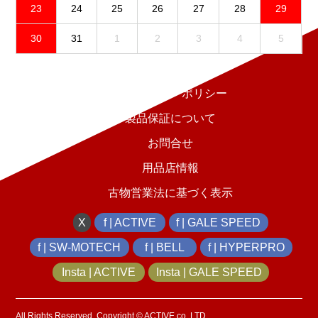
23
24
25
26
27
28
29
30
31
1
2
3
4
5
免責事項
プライバシーポリシー
製品保証について
お問合せ
用品店情報
古物営業法に基づく表示
X
f | ACTIVE
f | GALE SPEED
f | SW-MOTECH
f | BELL
f | HYPERPRO
Insta | ACTIVE
Insta | GALE SPEED
All Rights Reserved, Copyright © ACTIVE co.,LTD