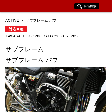
製品検索
ブランド内検索
ACTIVE
サブフレーム バフ
車種検索
アイテム検索
品番検索
対応車種
KAWASAKI ZRX1200 DAEG '2009 ～ '2016
HONDA
YAMAHA
SUZUKI
サブフレーム
KAWASAKI
BMW
DUCATI
サブフレーム バフ
HARLEY DAVIDSON
KTM
TRIUMPH
閉じる