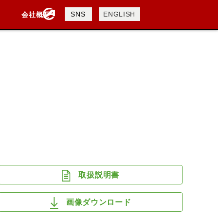
製品検索
SNS
ENGLISH
会社概要
会社概要
採用情報
検索
DAVIDSON
KTM
TRIUMPH
取扱説明書
画像ダウンロード