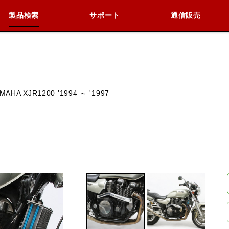
製品検索
サポート
通信販売
検索
車種検索
アイテム検索
品番
MAHA XJR1200 '1994 ～ '1997
KAWASAKI
BMW
DUCATI
HARLEY 
閉じる