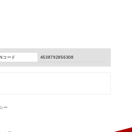
ANコード
4538792856308
シー