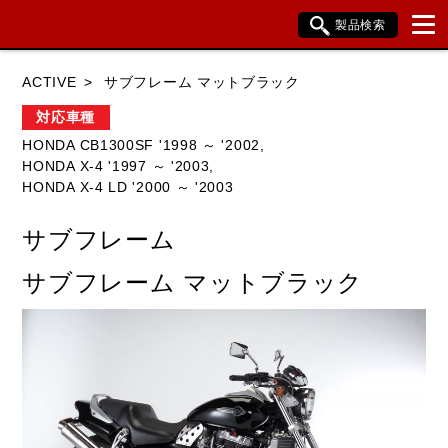
製品検索
ブランド内検索
ACTIVE
サブフレーム マットブラック
車種検索
アイテム検索
品番検索
対応車種
HONDA CB1300SF '1998 ～ '2002,
HONDA X-4 '1997 ～ '2003,
HONDA
YAMAHA
SUZUKI
HONDA X-4 LD '2000 ～ '2003
KAWASAKI
BMW
DUCATI
サブフレーム
HARLEY DAVIDSON
KTM
TRIUMPH
サブフレーム マットブラック
閉じる