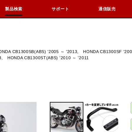
製品検索
サポート
通信販売
検索
車種検索
アイテム検索
品番
ONDA CB1300SB(ABS) '2005 ～ '2013,
HONDA CB1300SF '200
3,
HONDA CB1300ST(ABS) '2010 ～ '2011
KAWASAKI
BMW
DUCATI
HARLEY 
閉じる