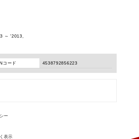
3 ～ '2013,
ANコード
4538792856223
シー
く表示