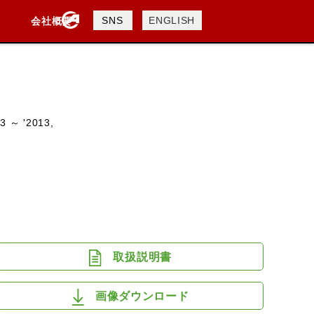
製品検索
SNS
ENGLISH
会社概要
会社概要
採用情報
検索
3 ～ '2013,
DAVIDSON
KTM
TRIUMPH
取扱説明書
画像ダウンロード