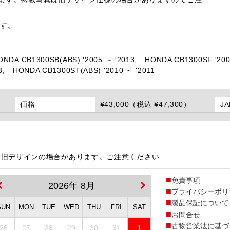
ます。
ONDA CB1300SB(ABS) '2005 ～ '2013,
HONDA CB1300SF '200
3,
HONDA CB1300ST(ABS) '2010 ～ '2011
価格
¥43,000（税込 ¥47,300）
J
は旧デザインの場合があります。ご注意ください
免責事項
2026年 8月
プライバシーポリ
製品保証について
SUN
MON
TUE
WED
THU
FRI
SAT
お問合せ
古物営業法に基づ
26
27
28
29
30
31
1