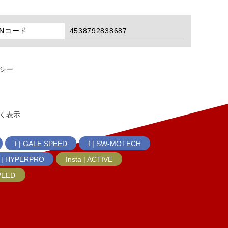
ANコード
4538792838687
シー
く表示
f | GALE SPEED
f | SW-MOTECH
f | HYPERPRO
Insta | ACTIVE
SPEED