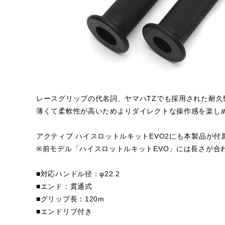
レースグリップの代名詞、ヤマハTZでも採用された耐久
薄くて柔軟性が高いためよりダイレクトな操作感を楽し
アクティブ ハイスロットルキットEVO2にも本製品が付
※前モデル「ハイスロットルキットEVO」には長さが合
■対応ハンドル径：φ22.2
■エンド：貫通式
■グリップ長：120m
■エンドリブ付き