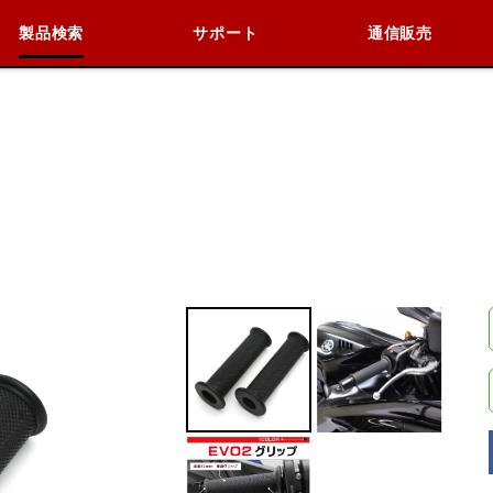
製品検索
サポート
通信販売
検索
車種検索
アイテム検索
品番
KAWASAKI
BMW
DUCATI
HARLEY 
閉じる