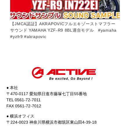
Z
【JMCA認証】AKRAPOVICフルエキゾーストマフラー
【J
サウンド YAMAHA YZF-R9 8BL適合モデル #yamaha
ド 
#yzfr9 #akrapovic
#ya
● 本社
〒470-0117 愛知県日進市藤塚七丁目55番地
TEL 0561-72-7011
FAX 0561-72-7012
● 横浜オフィス
〒224-0023 神奈川県横浜市都筑区東山田4-39-18